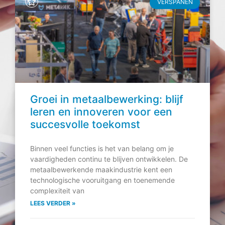
VERSPANEN
Groei in metaalbewerking: blijf
leren en innoveren voor een
succesvolle toekomst
Binnen veel functies is het van belang om je
vaardigheden continu te blijven ontwikkelen. De
metaalbewerkende maakindustrie kent een
technologische vooruitgang en toenemende
complexiteit van
LEES VERDER »