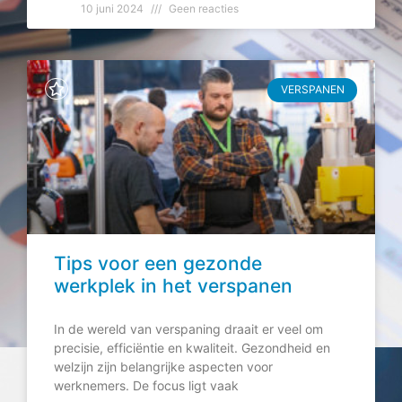
10 juni 2024
Geen reacties
VERSPANEN
Tips voor een gezonde
werkplek in het verspanen
In de wereld van verspaning draait er veel om
precisie, efficiëntie en kwaliteit. Gezondheid en
welzijn zijn belangrijke aspecten voor
werknemers. De focus ligt vaak