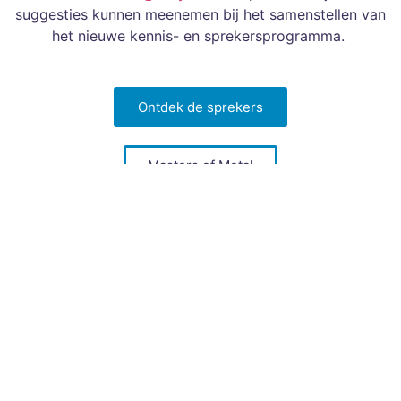
suggesties kunnen meenemen bij het samenstellen van
het nieuwe kennis- en sprekersprogramma.
Ontdek de sprekers
Masters of Metal
OPENINGSTIJDEN
ADRES
6 oktober 2026 | 13:00 –
Evenementenhal
21:00 uur
Gorinchem
7 oktober 2026 | 13:00 –
Franklinweg 2