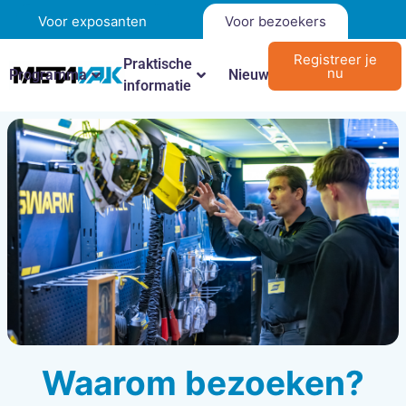
Voor exposanten
Voor bezoekers
Registreer je
Praktische
Over
FAQ &
nu
Programma
Nieuws
informatie
ons
Contact
Waarom bezoeken?