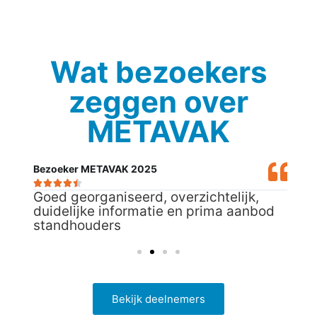
Wat bezoekers
zeggen over
METAVAK
Bezoeker METAVAK 2025
Bez







Goed georganiseerd, overzichtelijk,
Fij
 in
duidelijke informatie en prima aanbod
omt
standhouders
Bekijk deelnemers