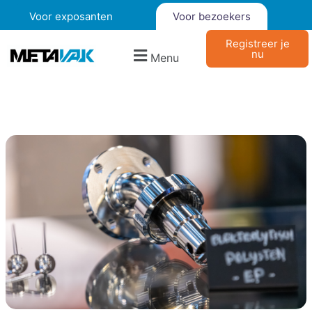
Voor exposanten
Voor bezoekers
Registreer je
nu
Menu