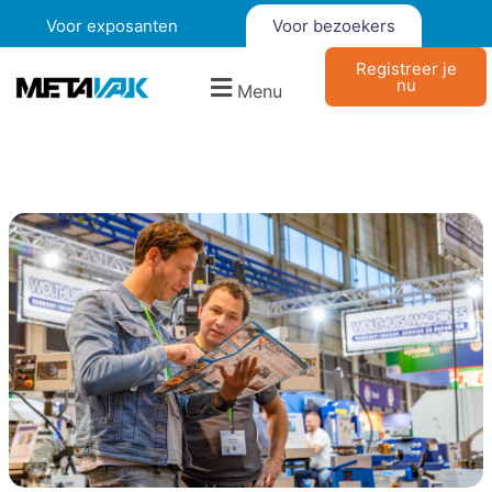
Voor exposanten
Voor bezoekers
Registreer je
nu
Menu