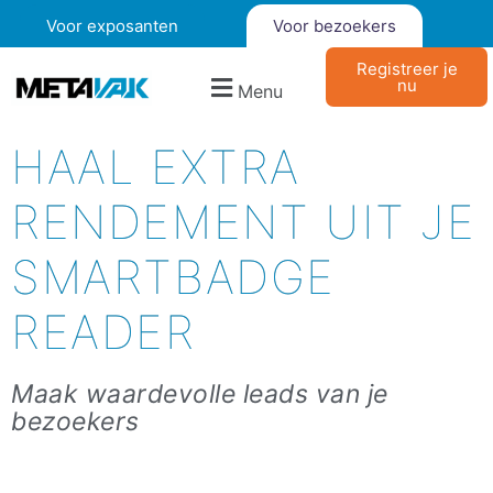
Voor exposanten
Voor bezoekers
Registreer je
nu
Menu
HAAL EXTRA
RENDEMENT UIT JE
SMARTBADGE
READER
Maak waardevolle leads van je
bezoekers