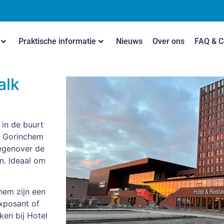
Praktische informatie
Nieuws
Over ons
FAQ & C
alk
 in de buurt
k Gorinchem
tegenover de
n. Ideaal om
hem zijn een
xposant of
en bij Hotel