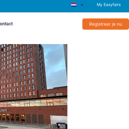
My Easyfairs
ontact
Registreer je nu