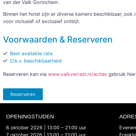
van der Valk Gorinchem.
Binnen het hotel zijn er diverse kamers beschikbaar, ook 
voor inclusief of exclusief ontbijt.
Voorwaarden & Reserveren
Best available rate
O.b.v. beschikbaarheid
Reserveren kan via
www.valkverrast.nl/acties
gebruik hie
Reserveren
OPENINGSTIJDEN
ADRE
6 oktober 2026 | 13:00 – 21:00 uur
Evenem
7 oktober 2026 | 13:00 – 21:00 uur
Frankl