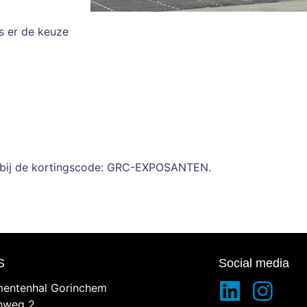
is er de keuze
rbij de kortingscode: GRC-EXPOSANTEN.
S
Social media
entenhal Gorinchem
inweg 2