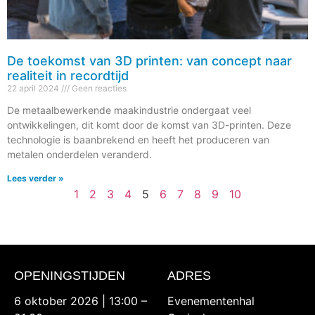
De toekomst van 3D printen: van concept naar
realiteit in recordtijd
22 april 2024
Geen reacties
De metaalbewerkende maakindustrie ondergaat veel
ontwikkelingen, dit komt door de komst van 3D-printen. Deze
technologie is baanbrekend en heeft het produceren van
metalen onderdelen veranderd.
Lees verder »
1
2
3
4
5
6
7
8
9
10
OPENINGSTIJDEN
ADRES
6 oktober 2026 | 13:00 –
Evenementenhal