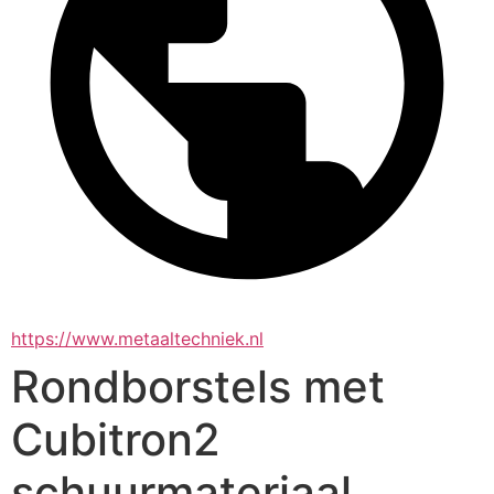
https://www.metaaltechniek.nl
Rondborstels met
Cubitron2
schuurmateriaal