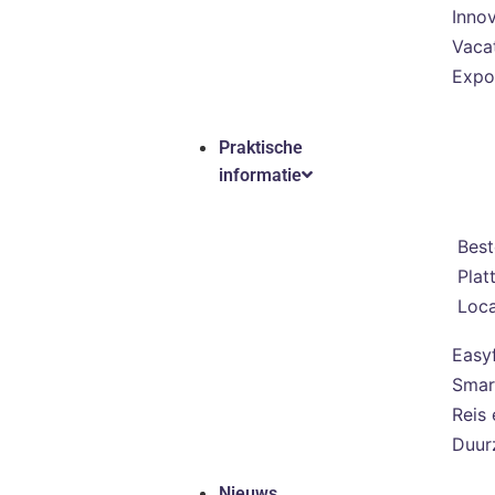
Innov
Vaca
Expo
Praktische
informatie
Best
Plat
Loca
Easy
Smar
Reis 
Duur
Nieuws