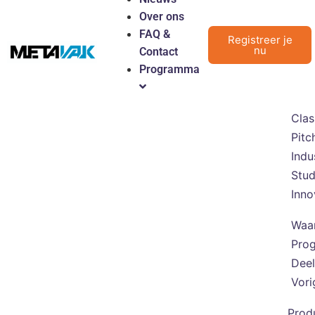
Over ons
FAQ &
Registreer je
nu
Contact
Programma
Clas
Pitc
Indu
Stu
Inno
Waa
Pro
Deel
Vori
Prod