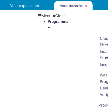
Voor exposanten
Voor bezoekers
Menu
Close
Programma
Clas
Pitc
Indu
Stu
Inno
Waa
Pro
Deel
Vori
Prod