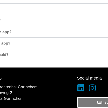
?
e app?
e app?
aald?
S
Social media
entenhal Gorinchem
inweg 2
Z Gorinchem
Ins