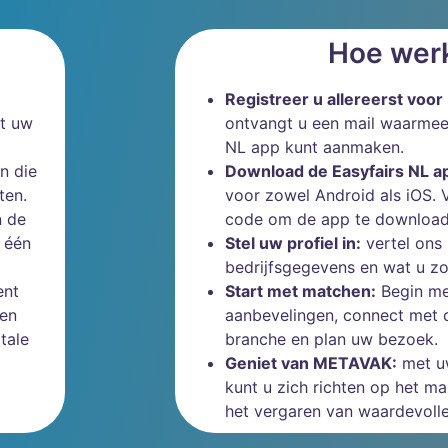
Hoe werk
Registreer u allereerst vo
nt uw
ontvangt u een mail waarmee
NL app kunt aanmaken.
n die
Download de Easyfairs NL a
ten.
voor zowel Android als iOS. 
n de
code om de app te download
p één
Stel uw profiel in:
vertel ons 
bedrijfsgegevens en wat u zo
ent
Start met matchen:
Begin me
een
aanbevelingen, connect met c
tale
branche en plan uw bezoek.
Geniet van METAVAK:
met uw
kunt u zich richten op het m
het vergaren van waardevolle