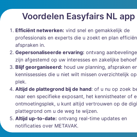
Voordelen Easyfairs NL app
Efficiënt netwerken:
vind snel en gemakkelijk de
professionals en experts die u zoekt en plan efficië
afspraken in.
Gepersonaliseerde ervaring:
ontvang aanbevelinge
zijn afgestemd op uw interesses en zakelijke behoef
Blijf georganiseerd:
houd uw planning, afspraken e
kennissessies die u niet wilt missen overzichtelijk o
plek.
Altijd de plattegrond bij de hand
: of u nu op zoek b
naar een specifieke exposant, het kennistheater of 
ontmoetingsplek, u kunt altijd vertrouwen op de digi
plattegrond om u de weg te wijzen.
Altijd up-to-date:
ontvang real-time updates en
notificaties over METAVAK.