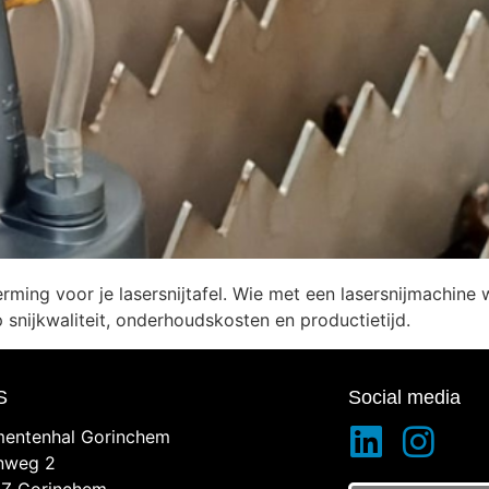
ing voor je lasersnijtafel. Wie met een lasersnijmachine w
snijkwaliteit, onderhoudskosten en productietijd.
S
Social media
entenhal Gorinchem
inweg 2
Z Gorinchem