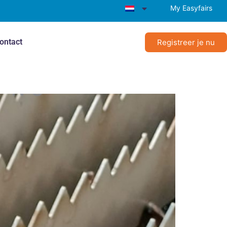
My Easyfairs
ontact
Registreer je nu