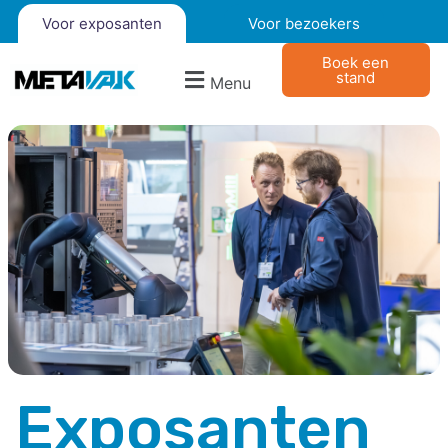
Voor exposanten
Voor bezoekers
Boek een
stand
Menu
Exposanten