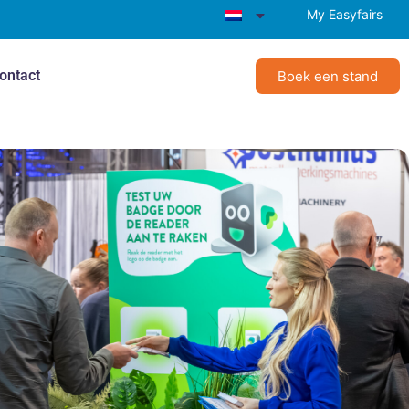
My Easyfairs
ontact
Boek een stand