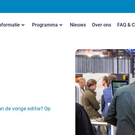
nformatie
Programma
Nieuws
Over ons
FAQ & C
an de vorige editie? Op