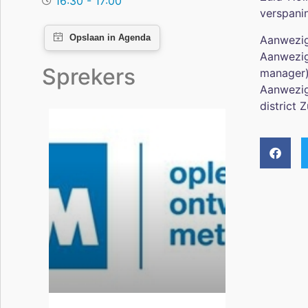
16:30 - 17:00
verspanin
Aanwezig
Aanwezig
Sprekers
manager
Aanwezig
district 