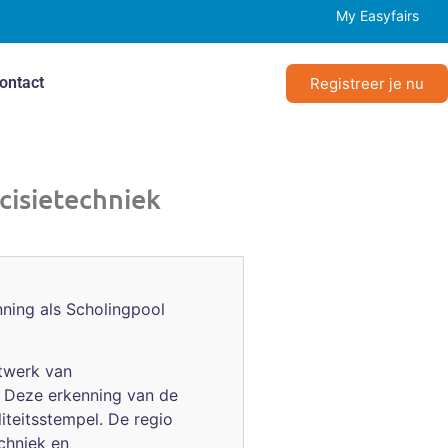
My Easyfairs
ontact
Registreer je nu
ecisietechniek
ning als Scholingpool
etwerk van
e. Deze erkenning van de
teitsstempel. De regio
chniek en