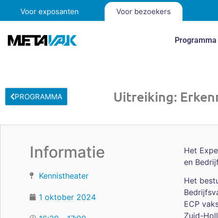
Voor exposanten
Voor bezoekers
Programma
Uitreiking: Erke
PROGRAMMA
Informatie
Het Expe
en Bedri
Kennistheater
Het best
Bedrijfsv
1 oktober 2024
ECP vaks
Zuid-Holl