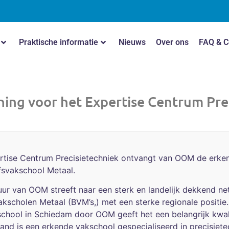
Praktische informatie
Nieuws
Over ons
FAQ & C
nning voor het Expertise Centrum Pr
rtise Centrum Precisietechniek ontvangt van OOM de erken
jfsvakschool Metaal.
uur van OOM streeft naar een sterk en landelijk dekkend n
akscholen Metaal (BVM’s,) met een sterke regionale positi
chool in Schiedam door OOM geeft het een belangrijk kwali
and is een erkende vakschool gespecialiseerd in precisiete