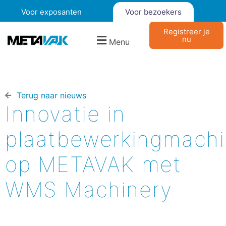
Voor exposanten
Voor bezoekers
Registreer je
nu
Menu
Terug naar nieuws​
Innovatie in
plaatbewerkingmach
op METAVAK met
WMS Machinery