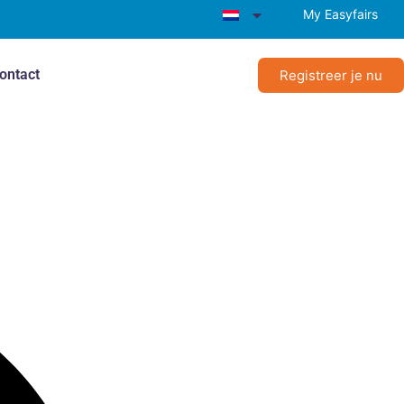
My Easyfairs
ontact
Registreer je nu