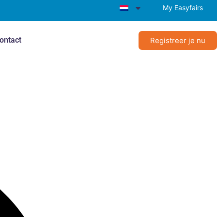
My Easyfairs
ontact
Registreer je nu