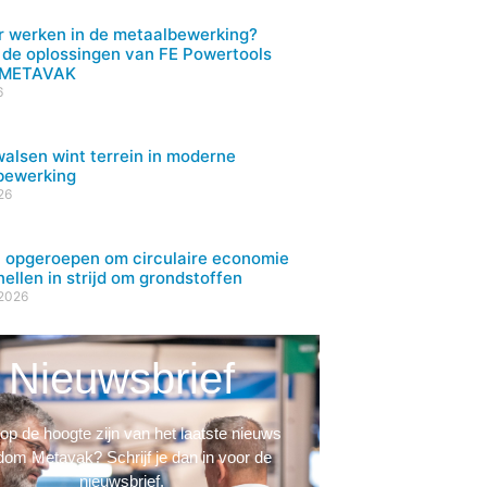
r werken in de metaalbewerking?
de oplossingen van FE Powertools
s METAVAK
6
walsen wint terrein in moderne
bewerking
26
 opgeroepen om circulaire economie
nellen in strijd om grondstoffen
 2026
Nieuwsbrief
d op de hoogte zijn van het laatste nieuws
dom Metavak? Schrijf je dan in voor de
nieuwsbrief.