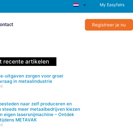
My Easyfairs
ontact
Registreer je nu
 recente artikelen
e-uitgaven zorgen voor groei
vraag in metaalindustrie
26
besteden naar zelf produceren en
 steeds meer metaalbedrijven kiezen
n eigen lasersnijmachine – Ontdek
 tijdens METAVAK
26