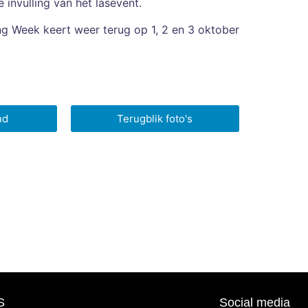
invulling van het lasevent.
ng Week keert weer terug op 1, 2 en 3 oktober
nd
Terugblik foto's
S
Social media