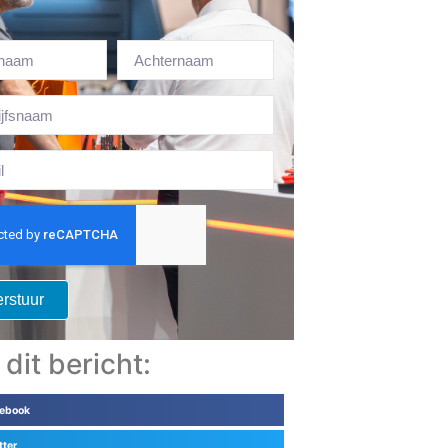
rstuur
 dit bericht:
ebook
tter