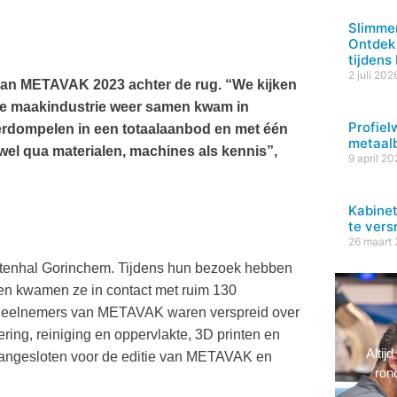
Slimme
Ontdek 
tijden
2 juli 202
an METAVAK 2023 achter de rug. “We kijken
de maakindustrie weer samen kwam in
Profiel
rdompelen in een totaalaanbod en met één
metaal
wel qua materialen, machines als kennis”,
9 april 20
Kabinet
te vers
26 maart
nhal Gorinchem. Tijdens hun bezoek hebben
en kwamen ze in contact met ruim 130
e deelnemers van METAVAK waren verspreid over
ring, reiniging en oppervlakte, 3D printen en
Altij
aangesloten voor de editie van METAVAK en
ron