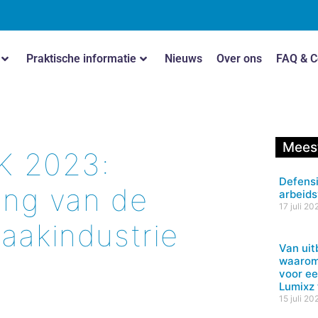
Praktische informatie
Nieuws
Over ons
FAQ & C
Meest
K 2023:
Defensi
ing van de
arbeids
17 juli 20
akindustrie
Van uit
waarom
voor ee
Lumixz
15 juli 20