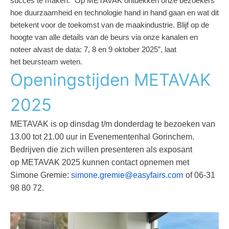
succes te maken. “Op METAVAK ontdekken onze bezoekers
hoe
duurzaamheid en technologie hand in hand gaan en wat dit
betekent voor de
toekomst van de maakindustrie. Blijf op de
hoogte van alle details van de beurs
via onze kanalen en
noteer alvast de data: 7, 8 en 9 oktober 2025”, laat
het
beursteam weten.
Openingstijden METAVAK
2025
METAVAK is op dinsdag t/m donderdag te bezoeken van
13.00 tot 21.00 uur in
Evenementenhal Gorinchem.
Bedrijven die zich willen presenteren als exposant
op
METAVAK 2025 kunnen contact opnemen met
Simone Gremie:
simone.gremie@easyfairs.com
of 06-31
98 80 72.