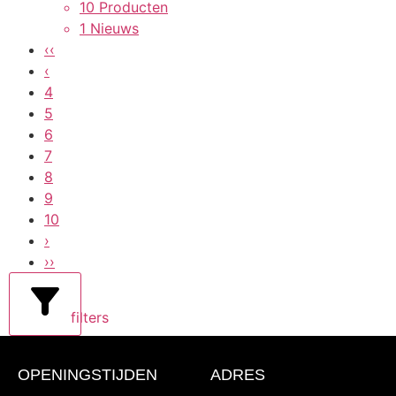
10 Producten
1 Nieuws
‹‹
‹
4
5
6
7
8
9
10
›
››
filters
OPENINGSTIJDEN
ADRES