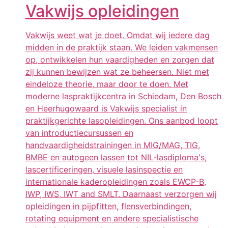
Vakwijs opleidingen
Vakwijs weet wat je doet. Omdat wij iedere dag
midden in de praktijk staan. We leiden vakmensen
op, ontwikkelen hun vaardigheden en zorgen dat
zij kunnen bewijzen wat ze beheersen. Niet met
eindeloze theorie, maar door te doen. Met
moderne laspraktijkcentra in Schiedam, Den Bosch
en Heerhugowaard is Vakwijs specialist in
praktijkgerichte lasopleidingen. Ons aanbod loopt
van introductiecursussen en
handvaardigheidstrainingen in MIG/MAG, TIG,
BMBE en autogeen lassen tot NIL-lasdiploma's,
lascertificeringen, visuele lasinspectie en
internationale kaderopleidingen zoals EWCP-B,
IWP, IWS, IWT and SMLT. Daarnaast verzorgen wij
opleidingen in pijpfitten, flensverbindingen,
rotating equipment en andere specialistische