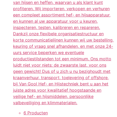
van hijsen en heffen, waarvan u als klant kunt
profiteren. Wij importeren, verkopen en verhuren
een compleet assortiment hef- en hijsapparatuur,
en kunnen al uw apparatuur voor u keuren,
inspecteren, testen, kalibreren en repareren.
Dankzij onze flexibele organisatiestructuur en
korte communicatielijnen kunnen wij uw bestelling,
keuring of vraag snel afhandelen, en met onze 24-
uurs service beperken we eventuele
productiestilstanden tot een minimum. Ons motto
luidt niet voor niets: de zwaarste last, voor ons
geen gewicht! Dus of u zich u nu bezighoudt met
kraanverhuur, transport, toelevering of offshore,
bij Van Gool Hef- en Hijstechniek bent u aan het
juiste adres voor kwalitatief hoogstaande en
veilige hef- en hijsmiddelen, persoonlijke
valbeveiliging en klimmaterialen.
6 Producten