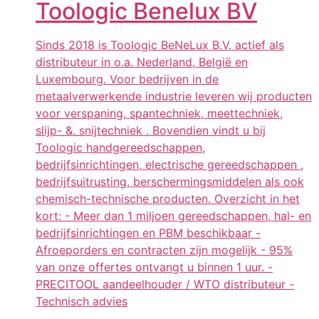
Toologic Benelux BV
Sinds 2018 is Toologic BeNeLux B.V. actief als
distributeur in o.a. Nederland, België en
Luxembourg. Voor bedrijven in de
metaalverwerkende industrie leveren wij producten
voor verspaning, spantechniek, meettechniek,
slijp- &. snijtechniek . Bovendien vindt u bij
Toologic handgereedschappen,
bedrijfsinrichtingen, electrische gereedschappen ,
bedrijfsuitrusting, berschermingsmiddelen als ook
chemisch-technische producten. Overzicht in het
kort: - Meer dan 1 miljoen gereedschappen, hal- en
bedrijfsinrichtingen en PBM beschikbaar -
Afroeporders en contracten zijn mogelijk - 95%
van onze offertes ontvangt u binnen 1 uur. -
PRECITOOL aandeelhouder / WTO distributeur -
Technisch advies