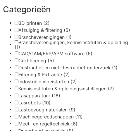
Categorieën
3D printen
(2)
Afzuiging & filtering
(5)
Brancheverenigingen
(1)
Brancheverenigingen, kennisinstituten & opleiding
(1)
CAD/CAM/ERP/APM software
(6)
Certificering
(5)
Destructief en niet-destructief onderzoek
(1)
Filtering & Extractie
(2)
Industriële vloeistoffen
(2)
Kennisinstituten & opleidingsinstellingen
(7)
Lasapparatuur
(18)
Lasrobots
(10)
Lastoevoegmaterialen
(9)
Machinegereedschappen
(11)
Meet- en regeltechniek
(6)
Onderhoud en revisie
(9)