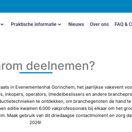
Praktische informatie
Nieuws
Over ons
FAQ & C
rom deelnemen?
laats in Evenementenhal Gorinchem, het jaarlijkse vakevent voo
 inkopers, operators, (mede)beslissers en andere brancheprof
ductietechnieken te ontdekken, om branchegenoten de hand te 
pen editie kwamen 6.000 vakprofessionals bij elkaar om het groo
. Maak gebruik van dit driedaagse contactmoment en zorg dat 
2026!