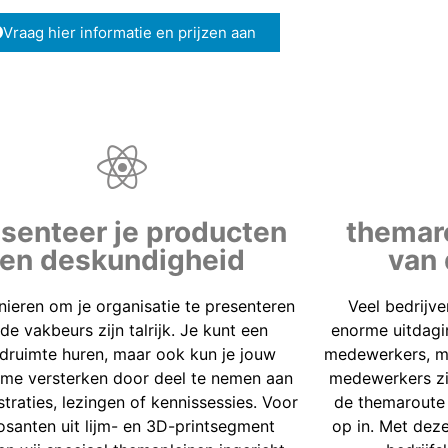
Vraag hier informatie en prijzen aan
senteer je producten
themar
en deskundigheid
van
ieren om je organisatie te presenteren
Veel bedrijv
de vakbeurs zijn talrijk. Je kunt een
enorme uitdagi
druimte huren, maar ook kun je jouw
medewerkers, m
me versterken door deel te nemen aan
medewerkers zij
raties, lezingen of kennissessies. Voor
de themaroute
santen uit lijm- en 3D-printsegment
op in. Met dez