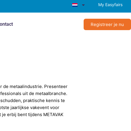
My Easyfairs
ontact
Registreer je nu
r de metaalindustrie. Presenteer
essionals uit de metaalbranche.
schudden, praktische kennis te
tste jaarlijkse vakevent voor
je erbij bent tijdens METAVAK