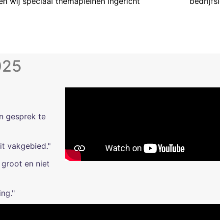
n wij speciaal themapleinen ingericht
bedrijfs
025
in gesprek te
it vakgebied."
 groot en niet
ng."